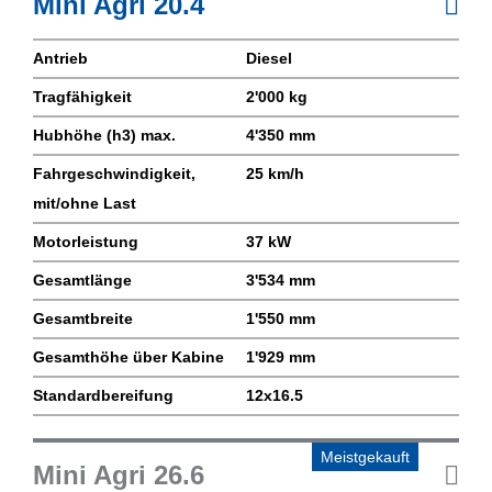
Mini Agri 20.4
Antrieb
Diesel
Tragfähigkeit
2'000 kg
Hubhöhe (h3) max.
4'350 mm
Fahrgeschwindigkeit,
25 km/h
mit/ohne Last
Motorleistung
37 kW
Gesamtlänge
3'534 mm
Gesamtbreite
1'550 mm
Gesamthöhe über Kabine
1'929 mm
Standardbereifung
12x16.5
Meistgekauft
Mini Agri 26.6