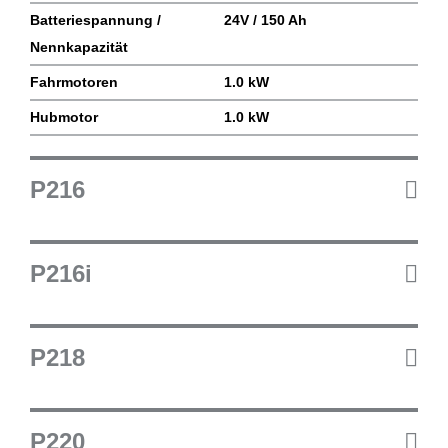
Batteriespannung /
24V / 150 Ah
Nennkapazität
Fahrmotoren
1.0 kW
Hubmotor
1.0 kW
P216
P216i
P218
P220