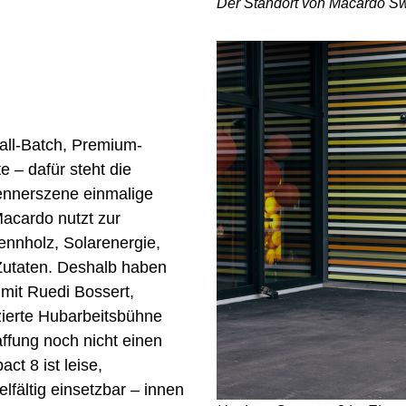
Der Standort von Macardo Swi
all-Batch, Premium-
e – dafür steht die
Brennerszene einmalige
acardo nutzt zur
ennholz, Solarenergie,
Zutaten. Deshalb haben
it Ruedi Bossert,
fizierte Hubarbeitsbühne
ffung noch nicht einen
ct 8 ist leise,
elfältig einsetzbar – innen