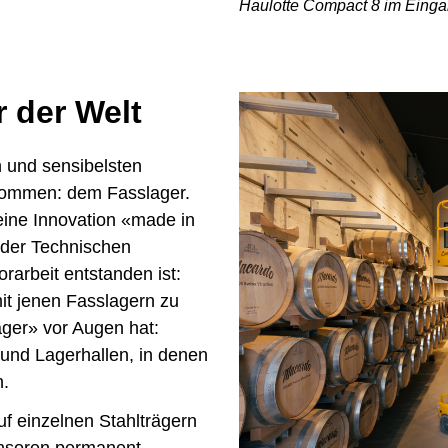
Haulotte Compact 8 im Einga
 der Welt
n und sensibelsten
 kommen: dem Fasslager.
 eine Innovation «made in
 der Technischen
arbeit entstanden ist:
mit jenen Fasslagern zu
ager» vor Augen hat:
 und Lagerhallen, in denen
n.
f einzelnen Stahlträgern
Sensoren permanent