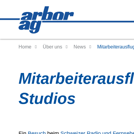
Home
Über uns
News
Mitarbeiterausfl
Mitarbeiteraus
Studios
Ein
Besuch
beim
Schweizer Radio und Fernse