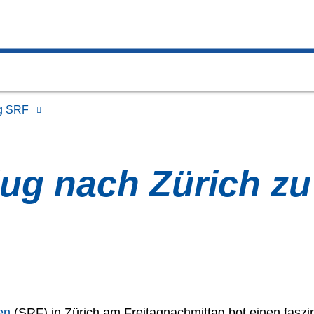
ug SRF
flug nach Zürich z
hen
(SRF) in Zürich am Freitagnachmittag bot einen faszin