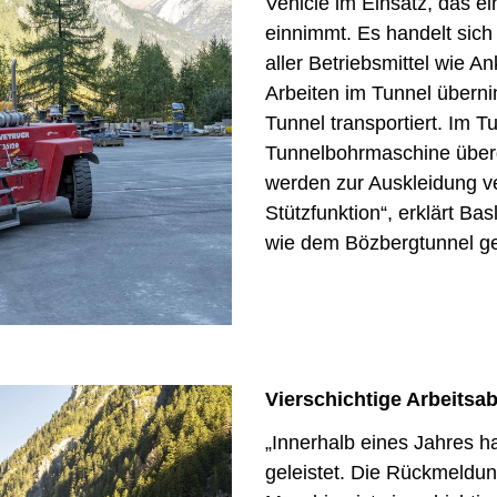
Vehicle im Einsatz, das e
einnimmt. Es handelt sich
aller Betriebsmittel wie A
Arbeiten im Tunnel übern
Tunnel transportiert. Im
Tunnelbohrmaschine überg
werden zur Auskleidung v
Stützfunktion“, erklärt Ba
wie dem Bözbergtunnel gea
Vierschichtige Arbeitsab
„Innerhalb eines Jahres 
geleistet. Die Rückmeldung